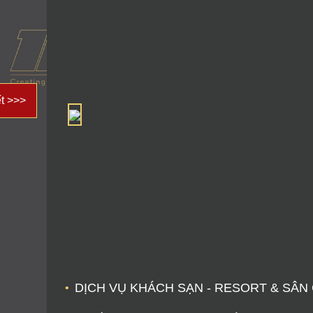
ết >>>
DỊCH VỤ KHÁCH SẠN - RESORT & SÂN