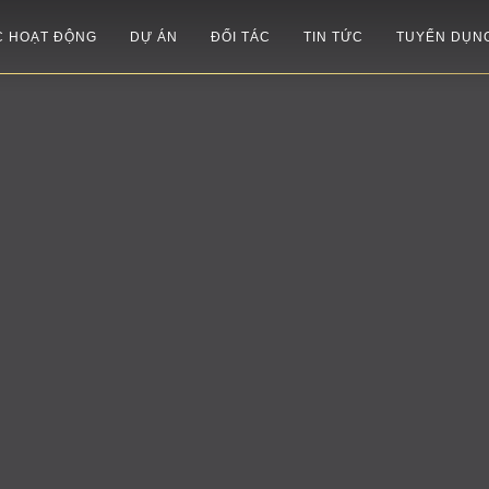
C HOẠT ĐỘNG
DỰ ÁN
ĐỐI TÁC
TIN TỨC
TUYỂN DỤN