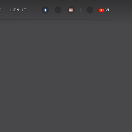
Tìm
G
LIÊN HỆ
VI
kiếm
cho: