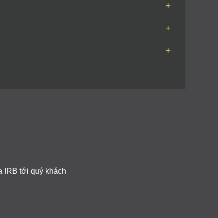
+
+
+
ủa IRB tới quý khách