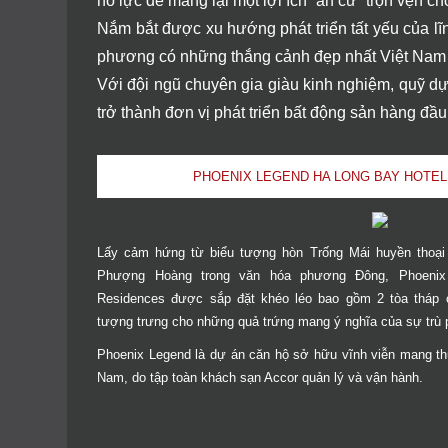
nỗ lực để mang lại một lợi ích “an cư” trọn vẹn 
Nắm bắt được xu hướng phát triển tất yếu của lĩn
phương có những thắng cảnh đẹp nhất Việt Nam 
Với đội ngũ chuyên gia giàu kinh nghiệm, quỹ dự
trở thành đơn vị phát triển bất động sản hàng đầu
PHOENIX LEGEND HA LONG BAY HOTEL
Lấy cảm hứng từ biểu tượng hòn Trống Mái huyền thoại 
Phượng Hoàng trong văn hóa phương Đông, Phoenix
Residences được sắp đặt khéo léo bao gồm 2 tòa tháp c
tượng trưng cho những quả trứng mang ý nghĩa của sự trù ph
Phoenix Legend là dự án căn hộ sở hữu vĩnh viễn mang thư
Nam, do tập toàn khách sạn Accor quản lý và vận hành.