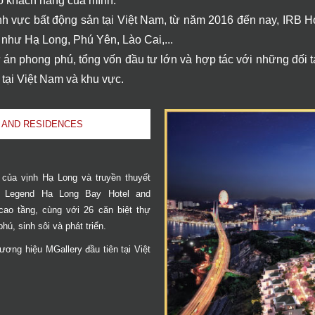
cho khách hàng của mình.
h vực bất động sản tại Việt Nam, từ năm 2016 đến nay, IRB Hol
như Hạ Long, Phú Yên, Lào Cai,...
 án phong phú, tổng vốn đầu tư lớn và hợp tác với những đối t
 tại Việt Nam và khu vực.
 AND RESIDENCES
của vịnh Hạ Long và truyền thuyết
 Legend Ha Long Bay Hotel and
ao tầng, cùng với 26 căn biệt thự
ú, sinh sôi và phát triển.
ơng hiệu MGallery đầu tiên tại Việt