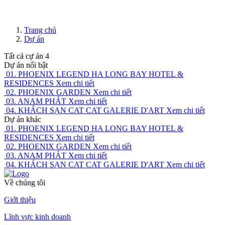
Trang chủ
Dự án
Tất cả cự án
4
Dự án nổi bật
01.
PHOENIX LEGEND HA LONG BAY HOTEL &
RESIDENCES
Xem chi tiết
02.
PHOENIX GARDEN
Xem chi tiết
03.
ANAM PHÁT
Xem chi tiết
04.
KHÁCH SẠN CAT CAT GALERIE D'ART
Xem chi tiết
Dự án khác
01.
PHOENIX LEGEND HA LONG BAY HOTEL &
RESIDENCES
Xem chi tiết
02.
PHOENIX GARDEN
Xem chi tiết
03.
ANAM PHÁT
Xem chi tiết
04.
KHÁCH SẠN CAT CAT GALERIE D'ART
Xem chi tiết
Về chúng tôi
Giới thiệu
Lĩnh vực kinh doanh