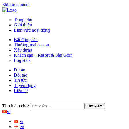
Skip to content
CÔNG TY CỔ PHẦN ĐẦU TƯ IRB | IRB Corporation
Kiến tạo giá trị cuộc sống bền vững
Trang chủ
Giới thiệu
Lĩnh vực hoạt động
Bất động sản
Thương mại cao su
Xây dựng
Khách sạn – Resort & Sân Golf
Logistics
Dự án
Đối tác
Tin tức
Tuyển dụng
Liên hệ
Tìm kiếm cho:
vi
vi
en