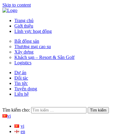
Skip to content
CÔNG TY CỔ PHẦN ĐẦU TƯ IRB | IRB Corporation
Kiến tạo giá trị cuộc sống bền vững
Trang chủ
Giới thiệu
Lĩnh vực hoạt động
Bất động sản
Thương mại cao su
Xây dựng
Khách sạn – Resort & Sân Golf
Logistics
Dự án
Đối tác
Tin tức
Tuyển dụng
Liên hệ
Tìm kiếm cho:
vi
vi
en