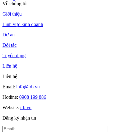
Về chúng tôi
Giới thiệu
Lĩnh vực kinh doanh
Dự án
Đối tác
Tuyển dụng
Liên hệ
Liên hệ
Email:
info@irb.vn
Hotline:
0908 199 886
Website:
irb.vn
Đăng ký nhận tin