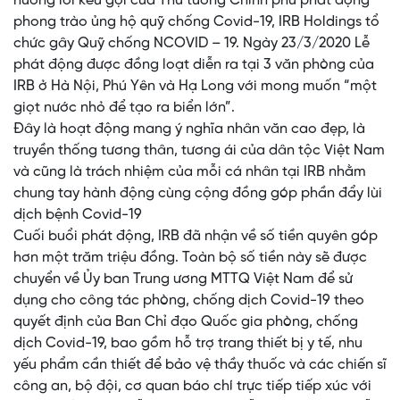
hưởng lời kêu gọi của Thủ tướng Chính phủ phát động
phong trào ủng hộ quỹ chống Covid-19, IRB Holdings tổ
chức gây Quỹ chống NCOVID – 19. Ngày 23/3/2020 Lễ
phát động được đồng loạt diễn ra tại 3 văn phòng của
IRB ở Hà Nội, Phú Yên và Hạ Long với mong muốn “một
giọt nước nhỏ để tạo ra biển lớn”.
Đây là hoạt động mang ý nghĩa nhân văn cao đẹp, là
truyền thống tương thân, tương ái của dân tộc Việt Nam
và cũng là trách nhiệm của mỗi cá nhân tại IRB nhằm
chung tay hành động cùng cộng đồng góp phần đẩy lùi
dịch bệnh Covid-19
Cuối buổi phát động, IRB đã nhận về số tiền quyên góp
hơn một trăm triệu đồng. Toàn bộ số tiền này sẽ được
chuyển về Ủy ban Trung ương MTTQ Việt Nam để sử
dụng cho công tác phòng, chống dịch Covid-19 theo
quyết định của Ban Chỉ đạo Quốc gia phòng, chống
dịch Covid-19, bao gồm hỗ trợ trang thiết bị y tế, nhu
yếu phẩm cần thiết để bảo vệ thầy thuốc và các chiến sĩ
công an, bộ đội, cơ quan báo chí trực tiếp tiếp xúc với