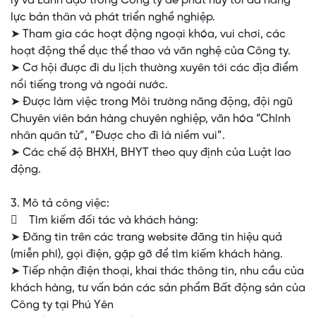
lý và Lãnh đạo trong Công ty để phát huy tối đa năng
lực bản thân và phát triển nghề nghiệp.
➤ Tham gia các hoạt động ngoại khóa, vui chơi, các
hoạt động thể dục thể thao và văn nghệ của Công ty.
➤ Cơ hội được đi du lịch thường xuyên tới các địa điểm
nổi tiếng trong và ngoài nước.
➤ Được làm việc trong Môi trường năng động, đội ngũ
Chuyên viên bán hàng chuyên nghiệp, văn hóa “Chính
nhân quân tử”, “Được cho đi là niềm vui”.
➤ Các chế độ BHXH, BHYT theo quy định của Luật lao
động.
3. Mô tả công việc:
 Tìm kiếm đối tác và khách hàng:
➤ Đăng tin trên các trang website đăng tin hiệu quả
(miễn phí), gọi điện, gặp gỡ để tìm kiếm khách hàng.
➤ Tiếp nhận điện thoại, khai thác thông tin, nhu cầu của
khách hàng, tư vấn bán các sản phẩm Bất động sản của
Công ty tại Phú Yên