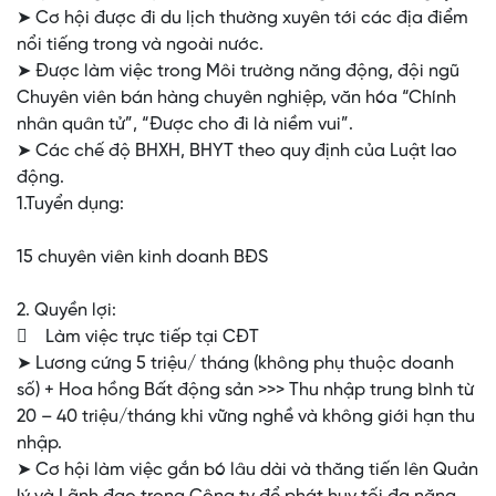
➤ Cơ hội được đi du lịch thường xuyên tới các địa điểm
nổi tiếng trong và ngoài nước.
➤ Được làm việc trong Môi trường năng động, đội ngũ
Chuyên viên bán hàng chuyên nghiệp, văn hóa “Chính
nhân quân tử”, “Được cho đi là niềm vui”.
➤ Các chế độ BHXH, BHYT theo quy định của Luật lao
động.
1.Tuyển dụng:
15 chuyên viên kinh doanh BĐS
2. Quyền lợi:
 Làm việc trực tiếp tại CĐT
➤ Lương cứng 5 triệu/ tháng (không phụ thuộc doanh
số) + Hoa hồng Bất động sản >>> Thu nhập trung bình từ
20 – 40 triệu/tháng khi vững nghề và không giới hạn thu
nhập.
➤ Cơ hội làm việc gắn bó lâu dài và thăng tiến lên Quản