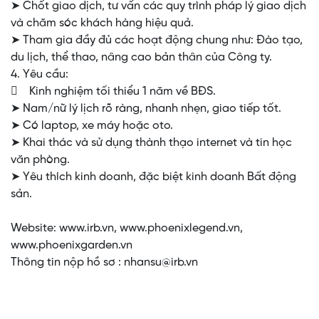
➤ Chốt giao dịch, tư vấn các quy trình pháp lý giao dịch
và chăm sóc khách hàng hiệu quả.
➤ Tham gia đầy đủ các hoạt động chung như: Đào tạo,
du lịch, thể thao, nâng cao bản thân của Công ty.
4. Yêu cầu:
 Kinh nghiệm tối thiểu 1 năm về BĐS.
➤ Nam/nữ lý lịch rõ ràng, nhanh nhẹn, giao tiếp tốt.
➤ Có laptop, xe máy hoặc oto.
➤ Khai thác và sử dụng thành thạo internet và tin học
văn phòng.
➤ Yêu thích kinh doanh, đặc biệt kinh doanh Bất động
sản.
Website: www.irb.vn, www.phoenixlegend.vn,
www.phoenixgarden.vn
Thông tin nộp hồ sơ : nhansu@irb.vn