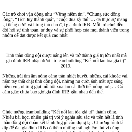
Các trò chơi vận động như “Vững niềm tin”, “Chung sức đồng
lòng”, “Tích lũy thành quả”, “cuộc đua kỳ thú”… đã thực sự mang
lại tiếng cười và hứng thú cho đại gia đình IRB. Mỗi trò chơi đều
đòi hỏi sự tính toán, tư duy và sự phối hợp của mọi thành viên trong
nhóm để đạt được kết quả cao nhất.
Tinh thần đồng đội được nâng lên và trở thành giá trị lớn nhất mà
gia đình IRB nhận được từ teambuilding “Kết nối lan tỏa giá trị”
2019.
Những trái tim ấm nóng căng tràn nhiệt huyết, những cái khoác vai,
nắm tay thắt chặt tình đồng đội, những nụ cười ánh mắt rực sáng
niềm vui, những giọt mồ hôi xua tan cái thời tiết nóng nực,… Có
cảm giác chưa bao giờ gia đình IRB gần nhau đến thế.
Chúc mừng teambuilding “Kết nối lan tỏa giá trị” thành công.
Nhiều bài học, nhiều giá trị với ý nghĩa sâu sắc và trên hết là tinh
thần đồng đội đoàn kết là những gì còn đọng lại. Chương trình là
dịp để đại gia đình IRB có thêm những trải nghiệm thú vị cùng