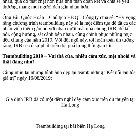
nhau, qua đó thắt chặt hơn nữa tinh thần đoàn kết và chia sẻ yêu
thương, mang mọi người đến gần nhau hơn.
Ông Bùi Quốc Hoàn – Chủ tịch HĐQT Công ty chia sẻ: “Hy vọng
rằng chương trình teambuilding này sẽ là một điểm tựa để tất cả các
nhân viên thêm gắn bó với nhau dưới mái nhà chung IRB, để kết
nối, cộng hưởng, sát cánh bên nhau, cùng chinh phục những mục
tiêu chung của năm 2019. Với đội ngũ này, tôi hoàn toàn tin tưởng
rằng, IRB sẽ có sự phát triển đột phá trong thời gian tới”.
Teambuilding 2019 – Vui thả cửa, nhiều cảm xúc, mệt nhoài và
thật đáng nhớ!
Cùng nhìn lại những hình ảnh đẹp tại teambuilding “Kết nối lan tỏa
giá trị” ngày 16/08/2019:
Gia đình IRB đã có một đêm nghỉ đầy cảm xúc trên du thuyền tại
Hạ Long
Teambuilding tại bãi biển Hạ Long