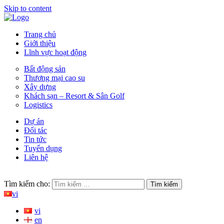
Skip to content
CÔNG TY CỔ PHẦN ĐẦU TƯ IRB | IRB Corporation
Kiến tạo giá trị cuộc sống bền vững
Trang chủ
Giới thiệu
Lĩnh vực hoạt động
Bất động sản
Thương mại cao su
Xây dựng
Khách sạn – Resort & Sân Golf
Logistics
Dự án
Đối tác
Tin tức
Tuyển dụng
Liên hệ
Tìm kiếm cho:
vi
vi
en