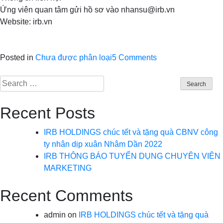
Ứng viên quan tâm gửi hồ sơ vào nhansu@irb.vn
Website: irb.vn
on
Posted in
Chưa được phân loại
5 Comments
IRB
Search
THÔNG
for:
BÁO
TUYỂN
Recent Posts
DỤNG
CHUYÊN
IRB HOLDINGS chúc tết và tặng quà CBNV công
VIÊN
ty nhân dịp xuân Nhâm Dần 2022
MARKETING
IRB THÔNG BÁO TUYỂN DỤNG CHUYÊN VIÊN
MARKETING
Recent Comments
admin
on
IRB HOLDINGS chúc tết và tặng quà