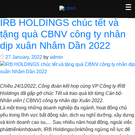
Skip
Author:
admin
to
content
IRB HOLDINGS chúc tết và
tặng quà CBNV công ty nhân
dịp xuân Nhâm Dần 2022
27 January, 2022
by
admin
Chiều 24/1/2022, Công đoàn kết hợp cùng VP Công ty IRB
Holdings đã gặp gỡ chúc Tết và trao quà tới từng Cán bộ-
Nhân viên ( CBNV) công ty nhân dịp Xuân 2022.
Là một trong những doanh nghiệp đa ngành, hoạt động chủ
yếu trong lĩnh vực bất động sản, dịch vụ nghỉ dưỡng, xây dựng
và kinh doanh cao su,… Sau nhiều năm hoạt động, ngoài việc
pháttriểnkinhdoanh, IRB Holdingscònkhông ngừng nỗ lực để