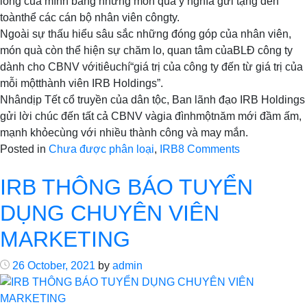
lòng của mình bằng những món quà ý nghĩa gửi tặng đến
toànthể các cán bộ nhân viên côngty.
Ngoài sự thấu hiểu sâu sắc những đóng góp của nhân viên,
món quà còn thể hiện sự chăm lo, quan tâm củaBLĐ công ty
dành cho CBNV vớitiêuchí“giá trị của công ty đến từ giá trị của
mỗi mộtthành viên IRB Holdings”.
Nhândịp Tết cổ truyền của dân tộc, Ban lãnh đạo IRB Holdings
gửi lời chúc đến tất cả CBNV vàgia đìnhmộtnăm mới đầm ấm,
mạnh khỏecùng với nhiều thành công và may mắn.
on
Posted in
Chưa được phân loại
,
IRB
8 Comments
IRB
IRB THÔNG BÁO TUYỂN
HOLDINGS
chúc
DỤNG CHUYÊN VIÊN
tết
và
MARKETING
tặng
quà
26 October, 2021
by
admin
CBNV
công