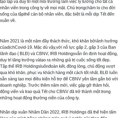
tạo lập và duy trì một môi trường làm việc lý tưởng cho tất cả
nhân viên trong công ty về mọi mặt. Chú trọngchăm lo cho đời
sống của tậpthể cán bộ nhân viên, đặc biệt là mỗi dịp Tết đến
xuân về.
Năm 2021 là một năm đầy thách thức, khó khăn bởiảnh hưởng
củadịchCovid-19. Mặc dù vậy,với nỗ lực gấp 2, gấp 3 của Ban
lãnh đạo ( BLĐ) và CBNV, IRB Holdingsvẫn ổn định hoạt động,
duy trì tăng trưởng vàtạo ra những giá trị cuộc sống tốt đẹp.
Tập thể IRB Holdingsluônđoàn kết, đồng lòng, chủ động vượt
qua khó khăn, phục vụ khách hàng một cách tốt nhất. BLĐ luôn
sẵn sàng tạo mọi điều kiện hỗ trợ để CBNV yên tâm gắn bó với
doanh nghiệp. Trước thềm năm mới, việc gặp gỡ thăm hỏi,
động viên và trao quà Tết cho CBNV đã trở thành một trong
những hoạt động thường niên của công ty.
Nhân dịp xuân Nhâm Dần 2022, IRB Holdings đã thể hiện tấm